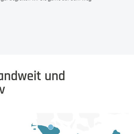
landweit und
v