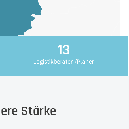
13
Logistikberater-/Planer
sere Stärke