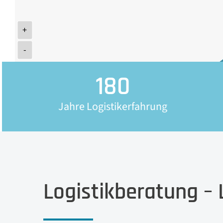
+
-
180
Jahre Logistikerfahrung
Logistikberatung – 