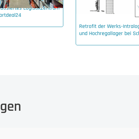
tisiertes Logistikzentrum
ortdeal24
Retrofit der Werks-Intralog
und Hochregallager bei Sc
agen