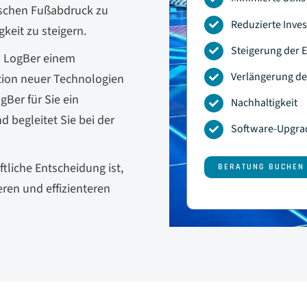
gischen Fußabdruck zu
Reduzierte Inve
keit zu steigern.
Steigerung der E
ei LogBer einem
Verlängerung d
ation neuer Technologien
gBer für Sie ein
Nachhaltigkeit
 begleitet Sie bei der
Software-Upgrad
ftliche Entscheidung ist,
BERATUNG BUCHEN
ren und effizienteren