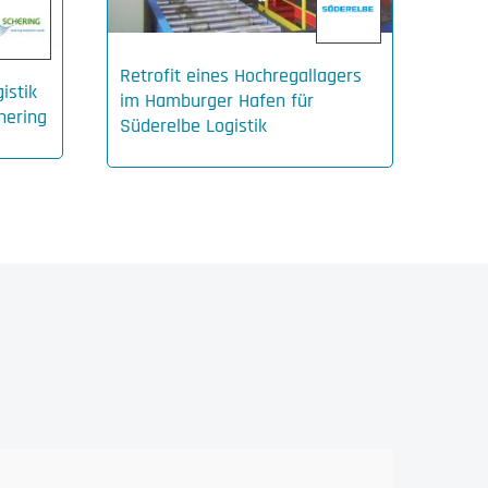
Retro
Verl
Lang
Retrofit eines Hochregallagers
istik
im Hamburger Hafen für
hering
Süderelbe Logistik