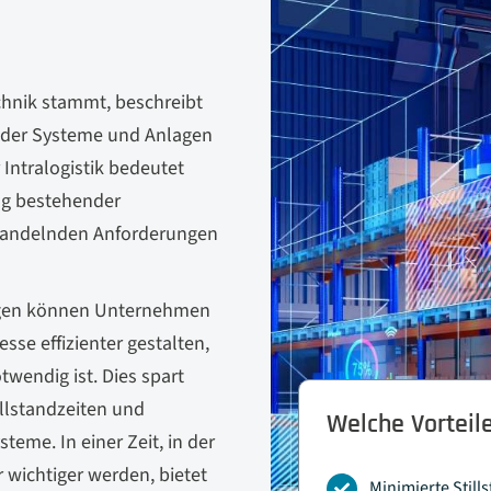
Technik stammt, beschreibt
nder Systeme und Anlagen
Intralogistik bedeutet
ung bestehender
 wandelnden Anforderungen
ngen können Unternehmen
se effizienter gestalten,
wendig ist. Dies spart
illstandzeiten und
Welche Vorteile
eme. In einer Zeit, in der
wichtiger werden, bietet
Minimierte Still